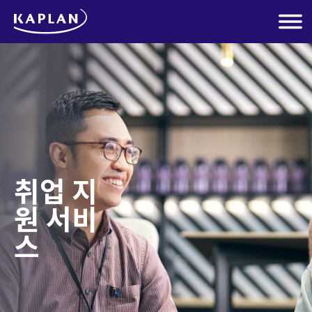
취업 지
원 서비
스